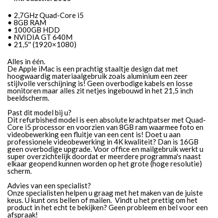
• 2,7GHz Quad-Core i5
• 8GB RAM
• 1000GB HDD
• NVIDIA GT 640M
• 21,5'' (1920×1080)
Alles in één.
De Apple iMac is een prachtig staaltje design dat met
hoogwaardig materiaalgebruik zoals aluminium een zeer
stijlvolle verschijning is! Geen overbodige kabels en losse
monitoren maar alles zit netjes ingebouwd in het 21,5 inch
beeldscherm.
Past dit model bij u?
Dit refurbished model is een absolute krachtpatser met Quad-
Core i5 processor en voorzien van 8GB ram waarmee foto en
videobewerking een fluitje van een cent is! Doet u aan
professionele videobewerking in 4K kwaliteit? Dan is 16GB
geen overbodige upgrade. Voor office en mailgebruik werkt u
super overzichtelijk doordat er meerdere programma's naast
elkaar geopend kunnen worden op het grote (hoge resolutie)
scherm.
Advies van een specialist?
Onze specialisten helpen u graag met het maken van de juiste
keus. U kunt ons bellen of mailen. Vindt u het prettig om het
product in het echt te bekijken? Geen probleem en bel voor een
afspraak!