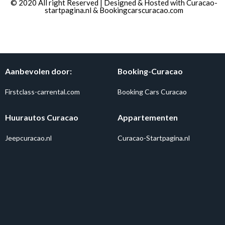
© 2020 All right Reserved | Designed & Hosted with
Curacao-
startpagina.nl
&
Bookingcarscuracao.com
Aanbevolen door:
Booking-Curacao
Firstclass-carrental.com
Booking Cars Curacao
Huurautos Curacao
Appartementen
Jeepcuracao.nl
Curacao-Startpagina.nl