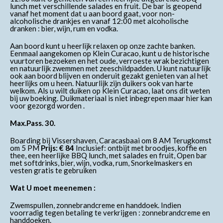
lunch met verschillende salades en fruit. De bar is geopend
vanaf het moment dat u aan boord gaat, voor non-
alcoholische drankjes en vanaf 12:00 met alcoholische
dranken : bier, wijn, rum en vodka.
Aan boord kunt u heerlijk relaxen op onze zachte banken.
Eenmaal aangekomen op Klein Curacao, kunt u de historische
vuurtoren bezoeken en het oude, verroeste wrak bezichtigen
en natuurlijk zwemmen met zeeschildpadden. U kunt natuurlijk
ook aan boord blijven en onderuit gezakt genieten van al het
heerlijks om u heen. Natuurlijk zijn duikers ook van harte
welkom. Als u wilt duiken op Klein Curacao, laat ons dit weten
bij uw boeking. Duikmateriaal is niet inbegrepen maar hier kan
voor gezorgd worden .
Max.Pass. 30.
Boarding bij Vissershaven, Caracasbaai om 8 AM Terugkomst
om 5 PM
Prijs: € 84
Inclusief: ontbijt met broodjes, koffie en
thee, een heerlijke BBQ lunch, met salades en fruit, Open bar
met softdrinks, bier, wijn, vodka, rum, Snorkelmaskers en
vesten gratis te gebruiken
Wat U moet meenemen :
Zwemspullen, zonnebrandcreme en handdoek. Indien
voorradig tegen betaling te verkrijgen : zonnebrandcreme en
handdoeken.