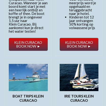
Curacao. Wanneer je aan
meerprijs word je
boord komt start je met
opgehaald en
een heerlijk ontbijt en
teruggebracht
koffie of thee. De boot
naar je hotel.
brengt je in ongeveer
Kinderen tot 12
1.5 uur naar
jaar ontvangen
Klein Curacao. Bij
50% korting op
aankomst kun je direct
volwassene prijs
het water testen!
KLEIN CURACAO
KLEIN CURACAO
BOOK NOW ►
BOOK NOW ►
BOAT TRIPS KLEIN
IRIE TOURS KLEIN
CURACAO
CURACAO