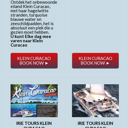
Ontdek het onbewoonde
eiland Klein Curacao,
met haar hagelwitte
stranden, turquoise
blauwe water en
zeeschildpadden, het is
absoluut een plek die u
gezien moet hebben.
U kunt Elke dag mee
varen naar Klein
Curacao
KLEIN CURACAO
KLEIN CURACAO
BOOK NOW ►
BOOK NOW ►
IRIE TOURS KLEIN
IRIE TOURS KLEIN