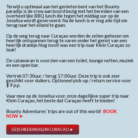
Terwijl u optimaal aan het genieten bent van het Bounty
paradijs is de crew aan boord bezig met het bereiden van een
overheelrijke BBQ lunch die tegen het middag uur op de
Jonalisa wordt geserveerd. Na de lunch is er nog alle tijd om
terug naar het eiland te gaan.
Op de weg terug naar Curaçao worden de zeilen gehesen om
heerlijk ontspannen terug te varen onder het genot van een
heerlijk drankje.Nog nooit was een trip naar Klein Curaçao zo
leuk!
De catamaran is voorzien van een toilet, lounge netten, muziek
en een open bar.
Vertrek 07:30uur / terug 17:00uur. Deze trip is ook zeer
geschikt voor duikers. Optioneel pick-up / return service voor
$ 9 p.p.
Vaar mee op de Jonalisa voor, onze dagelijkse super trip naar
Klein Curaçao, het beste dat Curaçao heeft te bieden!
Bounty Adventures’ trips are out of this world!
BOOK
NOW ►
GESCHIEDENIS KLEIN CURACAO ►