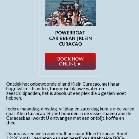
POWERBOAT
CARIBBEAN | KLEIN
CURACAO
BOOK NOW
ONLINE ►
Ontdek het onbewoonde eiland Klein Curacao, met haar
hagelwitte stranden, turquoise blauwe water en
zeeschildpadden, het is absoluut een plek die u gezien moet
hebben.
Iedere maandag, dinsdag, vrijdag en zaterdag kunt u mee varen
naar Klein Curacao. Bij het boarden in de vissershaven aan de
Caracasbaai wordt U ontvangen met een ontbijt, koffie en
thee.
Daarna varen we in anderhalf uur naar Klein Curacao. Rond
12:30 kunt U genieten van een heerlijke uitgebreide BBQ-