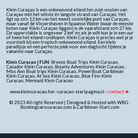
Klein Curaçao is een onbewoond eiland ten zuid-oosten van
Curaçao met het witste én langste strand van Curaçao. Het
ligt op zo’n 12 km van het meest oostelijke punt van Curaçao,
maar vanaf de Vissershaven in Spaanse Water (waar de meeste
boten naar Klein Curaçao liggen) is de vaarafstand zo’n 27 km.
De oppervlakte is ongeveer 2 km² en als je wilt kun je in een uur
of twee het eiland rondlopen. Klein Curaçao is precies wat je je
voorstelt bij een tropisch onbewoond eiland. Een klein
paradijsje en een perfecte plek voor een dagtocht tijdens je
vakantie naar Curaçao.
Klein Curacao | FUN
: Breeze Boat Trips Klein Curacao,
Casador Klein Curacao, Bounty Adventures Klein Curacao,
Miss Ann Boat trips Klein Curacao, PowerBoat Caribbean
Klein Curacao, At Sea Klein Curacao, Blue Finn Klein
Curacao, Mermaid Klein Curacao
contact ►
www.kleincuracao.fun
-
curacao-startpagina.nl
-
© 2023 All right Reserved | Designed & Hosted with WBG :
Bookingcarscuracao.com
&
Caribbean-Start.com