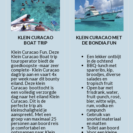
KLEIN CURACAO
KLEIN CURACAO MET
BOAT TRIP
DE BONDIA.FUN
Klein Curacao Fun. Deze
Klein Curacao Boat trip
Een lekker ontbijt
touroperator biedt de
in de ochtend
goedkoopste -maar zeer
BBQ-lunch met
complete- Klein Curacao
spareribs, kip,
dagtrip aan en vaart 4x
broodjes, diverse
per week naar dit bounty
salades en
eiland. Deze klein
tropisch fruit
Curacao boottocht is
Open bar met
een volledig verzorgde
frisdrank, water,
dag naar het eiland Klein
fruit-punch, rosé,
Curacao. Dit is de
bier, witte wijn,
perfecte trip als
rum, vodka en
kleinschaligheid je
rumpunch
aanspreekt. Met een
Gebruik van
groep van maximaal 25
snorkel materiaal
personen aan boord reis
en matten
je comfortabel en
Toilet aan boord
ontspannen naar Klein
Voor een kleine