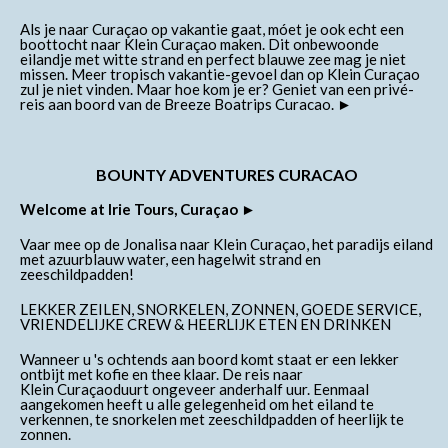
Als je naar Curaçao op vakantie gaat, móet je ook echt een
boottocht naar Klein Curaçao maken. Dit onbewoonde
eilandje met witte strand en perfect blauwe zee mag je niet
missen. Meer tropisch vakantie-gevoel dan op Klein Curaçao
zul je niet vinden. Maar hoe kom je er? Geniet van een privé-
reis aan boord van de
Breeze Boatrips Curacao. ►
BOUNTY ADVENTURES CURACAO
Welcome at Irie Tours, Curaçao ►
Vaar mee op de Jonalisa naar Klein Curaçao, het paradijs eiland
met azuurblauw water, een hagelwit strand en
zeeschildpadden!
LEKKER ZEILEN, SNORKELEN, ZONNEN, GOEDE SERVICE,
VRIENDELIJKE CREW & HEERLIJK ETEN EN DRINKEN
Wanneer u 's ochtends aan boord komt staat er een lekker
ontbijt met kofie en thee klaar. De reis naar
Klein Curaçaoduurt ongeveer anderhalf uur. Eenmaal
aangekomen heeft u alle gelegenheid om het eiland te
verkennen, te snorkelen met zeeschildpadden of heerlijk te
zonnen.