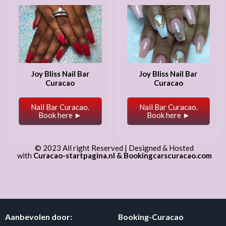
Joy Bliss Nail Bar
Joy Bliss Nail Bar
Curacao
Curacao
Nail Bar Curacao.
Nail Bar Curacao.
Book here ►
Book here ►
© 2023 All right Reserved | Designed & Hosted
with
Curacao-startpagina.nl
&
Bookingcarscuracao.com
Aanbevolen door:
Booking-Curacao