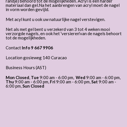
randje) behoord tot de mogelijkheden. Acryl is een harder
materiaal dan gel.Na het aanbrengen van acryl moet de nagel
in vorm worden gevijld.
Met acyl kunt u ook uw natuurlijke nagel verstevigen.
Net als met gel bent u verzekerd van 3 tot 4 weken mooi
verzorgde nagels, en ook het 'versieren'van de nagels behoort
tot de mogelijkheden.
Contact
Info 9 667 9906
Location gosieweg 140 Curacao
Business Hours (AST)
Mon Closed
,
Tue
9:00 am - 6:00 pm,
Wed
9:00 am - 6:00 pm,
Thu
9:00 am - 6:00 pm,
Fri
9:00 am - 6:00 pm,
Sat
9:00 am -
6:00 pm,
Sun Closed