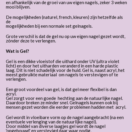
en afhankelijk van de groei van uw eigen nagels, zeker 3 weken
mooi blijven.
De mogelijkheden (naturel, french, kleuren) zijn hetzelfde als
de
mogelijkheden bij een normale set gelnagels.
Grote verschil is dat de gel nu op uw eígen nagel gezet wordt,
zónder deze te verlengen.
Wat is Gel?
Gel is een dikke vloeistof die uithard onder UV (ultra violet
licht) en door het uitharden veranderd in een harde plastic
laag. Dit is niet schadelijk voor de huid. Gel is, naast acryl, het
meest gebruikte materiaal om nagels te verstevigen of te
verlengen.
Een groot voordeel van gel, is dat gel meer flexibel is dan
acryl.
Gel zorgt voor een goede hechting aan de natuurlijke nagel.
Daardoor breken ze minder snel. Gelnagels kunnen ook bij
mensen gezet worden die eerder problemen hadden met acryl.
Gel wordt in vloeibare vorm op de nagel aangebracht (na een
eventuele verlenging van de natuurlijke nagel).
Door middel van diverse laagjes gel wordt de nagel
'opgebouwd' en verstevigd daar waar nodig.