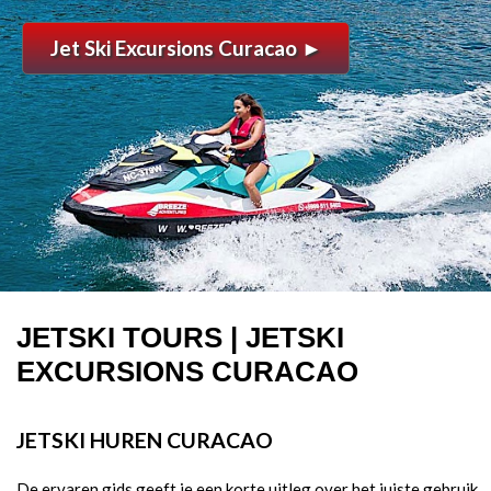
Jet Ski Excursions Curacao
►
JETSKI TOURS | JETSKI
EXCURSIONS CURACAO
JETSKI HUREN CURACAO
De ervaren gids geeft je een korte uitleg over het juiste gebruik