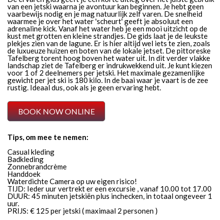
van een jetski waarna je avontuur kan beginnen. Je hebt geen
vaarbewijs nodig en je mag natuurlijk zelf varen. De snelheid
waarmee je over het water 'scheurt' geeft je absoluut een
adrenaline kick. Vanaf het water heb je een mooi uitzicht op de
kust met grotten en kleine strandjes. De gids laat je de leukste
plekjes zien van de lagune. Er is hier altijd wel iets te zien, zoals
de luxueuze huizen en boten van de lokale jetset. De pittoreske
Tafelberg torent hoog boven het water uit. In dit verder vlakke
landschap ziet de Tafelberg er indrukwekkend uit. Je kunt kiezen
voor 1 of 2 deelnemers per jetski. Het maximale gezamenlijke
gewicht per jet ski is 180 kilo. In de baai waar je vaart is de zee
rustig. Ideaal dus, ook als je geen ervaring hebt.
BOOK NOW ONLINE
Tips, om mee te nemen:
Casual kleding
Badkleding
Zonnebrandcrème
Handdoek
Waterdichte Camera op uw eigen risico!
TIJD: Ieder uur vertrekt er een excursie , vanaf 10.00 tot 17.00
DUUR: 45 minuten jetskiën plus inchecken, in totaal ongeveer 1
uur.
PRIJS: € 125 per jetski ( maximaal 2 personen )