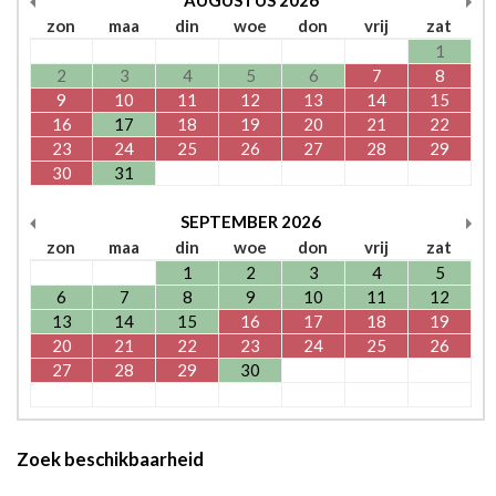
AUGUSTUS
2026
zon
maa
din
woe
don
vrij
zat
1
2
3
4
5
6
7
8
9
10
11
12
13
14
15
16
17
18
19
20
21
22
23
24
25
26
27
28
29
30
31
SEPTEMBER
2026
zon
maa
din
woe
don
vrij
zat
1
2
3
4
5
6
7
8
9
10
11
12
13
14
15
16
17
18
19
20
21
22
23
24
25
26
27
28
29
30
Zoek beschikbaarheid