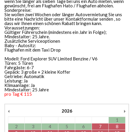
wenn Sie länger als sieben Tage bei uns ein Auto mieten, wenn
gewünscht, frei am Flughafen Hato / Flughafen abholen.
Sonderpreise:
Sie wollen zwei Wochen oder länger Autovermietung Sie uns
bitte eine Nachricht über unser Kontaktformular senden , so
dass wir Ihnen einen schönen Rabatt bringen kann.
Voraussetzungen:
Gültiger Führerschein (mindestens ein Jahr in Folge);
Mindestalter: 25 Jahre.
Zusätzliche Serviceoptionen
Baby - Autositz:
Flughafen mit dem Taxi Drop
Modell: Ford Explorer SUV Limited Benzine / V6
Türen: 5 Türen
Fahrgäste: 6-7
Gepäck: 3 große + 2 kleine Koffer
Getriebe: Automatik
Leistung: Ja
Klimaanlage: Ja
Mindestalter: 25 Jahre
pro Tag € 115
2026
1
2
3
4
5
6
7
8