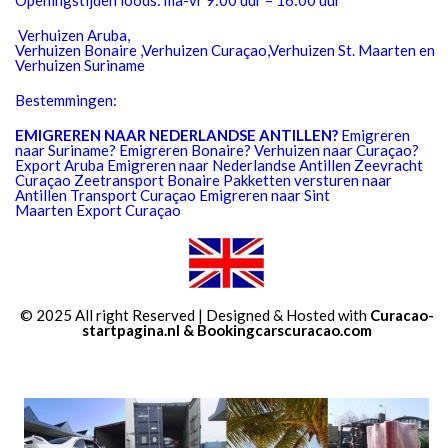
Openingstijden loods: ma-vr 9:00 uur – 16:00 uur
Verhuizen Aruba,
Verhuizen Bonaire ,Verhuizen Curaçao,Verhuizen St. Maarten en
Verhuizen Suriname
Bestemmingen:
EMIGREREN NAAR NEDERLANDSE ANTILLEN?
Emigreren
naar Suriname? Emigreren Bonaire? Verhuizen naar Curaçao?
Export Aruba Emigreren naar Nederlandse Antillen Zeevracht
Curaçao Zeetransport Bonaire Pakketten versturen naar
Antillen Transport Curaçao Emigreren naar Sint
Maarten Export Curaçao
© 2025 All right Reserved | Designed & Hosted with
Curacao-
startpagina.nl
&
Bookingcarscuracao.com