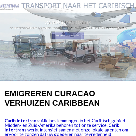
EMIGREREN CURACAO
VERHUIZEN CARIBBEAN
Carib Intertrans
: Alle bestemmingen in het Caribisch gebied
Midden- en Zuid-Amerika behoren tot onze service.
Carib
Intertrans
werkt intensief samen met onze lokale agenten om
ervoor te zorgen dat uw goederen naar tevredenheid