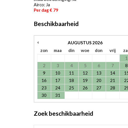
Airco: Ja
Per dag € 79
Beschikbaarheid
AUGUSTUS
2026
zon
maa
din
woe
don
vrij
za
1
2
3
4
5
6
7
8
9
10
11
12
13
14
1
16
17
18
19
20
21
2
23
24
25
26
27
28
2
30
31
Zoek beschikbaarheid