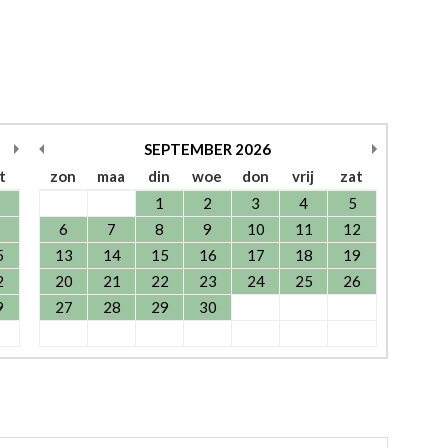
SEPTEMBER
2026
t
zon
maa
din
woe
don
vrij
zat
1
2
3
4
5
6
7
8
9
10
11
12
5
13
14
15
16
17
18
19
2
20
21
22
23
24
25
26
9
27
28
29
30