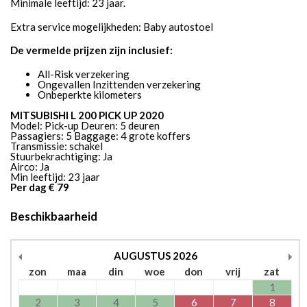
Minimale leeftijd: 23 jaar.
Extra service mogelijkheden: Baby autostoel
De vermelde prijzen zijn inclusief:
All-Risk verzekering
Ongevallen Inzittenden verzekering
Onbeperkte kilometers
MITSUBISHI L 200 PICK UP 2020
Model: Pick-up Deuren: 5 deuren
Passagiers: 5 Baggage: 4 grote koffers
Transmissie: schakel
Stuurbekrachtiging: Ja
Airco: Ja
Min leeftijd: 23 jaar
Per dag € 79
Beschikbaarheid
AUGUSTUS
2026
zon
maa
din
woe
don
vrij
zat
1
2
3
4
5
6
7
8