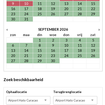
9
10
11
12
13
14
15
16
17
18
19
20
21
22
23
24
25
26
27
28
29
30
31
SEPTEMBER
2026
zon
maa
din
woe
don
vrij
zat
1
2
3
4
5
6
7
8
9
10
11
12
13
14
15
16
17
18
19
20
21
22
23
24
25
26
27
28
29
30
Zoek beschikbaarheid
Ophaallocatie
Terugbrenglocatie
Airport Hato Curacao
Airport Hato Curacao