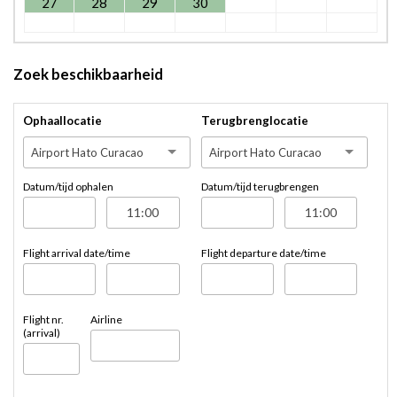
27
28
29
30
Zoek beschikbaarheid
Ophaallocatie
Terugbrenglocatie
Airport Hato Curacao
Airport Hato Curacao
Datum/tijd ophalen
Datum/tijd terugbrengen
Flight arrival date/time
Flight departure date/time
Flight nr.
Airline
(arrival)