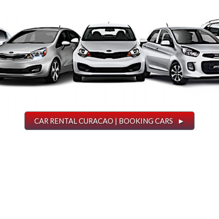
CAR RENTAL CURACAO | BOOKING CARS ►