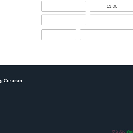
ng Curacao
© 2026
Bed