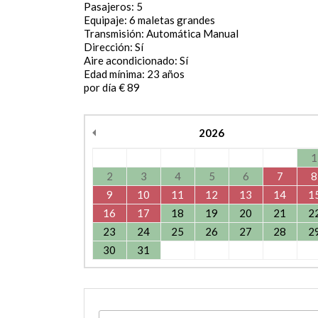
Pasajeros: 5
Equipaje: 6 maletas grandes
Transmisión: Automática Manual
Dirección: Sí
Aire acondicionado: Sí
Edad mínima: 23 años
por día € 89
2026
1
2
3
4
5
6
7
8
9
10
11
12
13
14
1
16
17
18
19
20
21
2
23
24
25
26
27
28
2
30
31