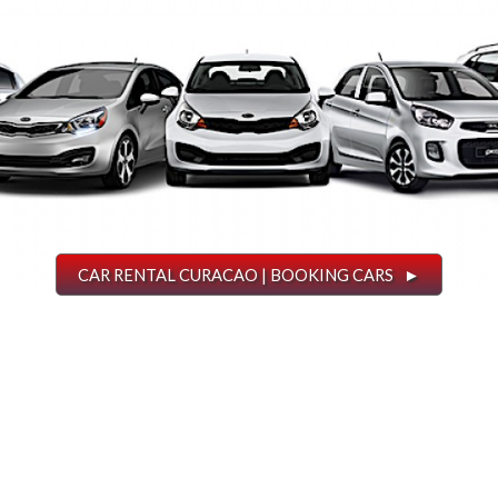
CAR RENTAL CURACAO | BOOKING CARS ►