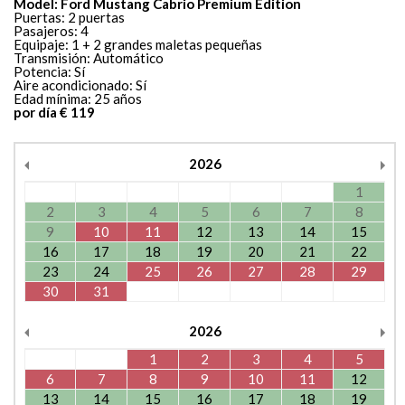
Model: Ford Mustang Cabrio Premium Edition
Puertas: 2 puertas
Pasajeros: 4
Equipaje: 1 + 2 grandes maletas pequeñas
Transmisión: Automático
Potencia: Sí
Aire acondicionado: Sí
Edad mínima: 25 años
por día € 119
2026
1
2
3
4
5
6
7
8
9
10
11
12
13
14
15
16
17
18
19
20
21
22
23
24
25
26
27
28
29
30
31
2026
1
2
3
4
5
6
7
8
9
10
11
12
13
14
15
16
17
18
19