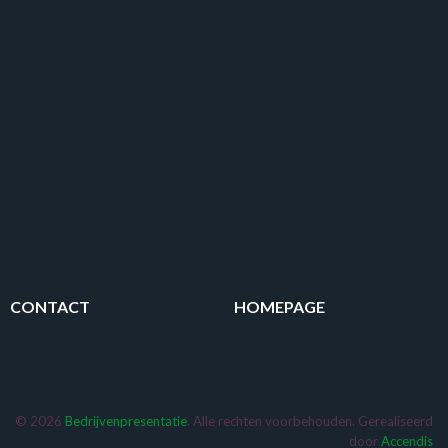
CONTACT
HOMEPAGE
© 2026
Bedrijvenpresentatie
. Alle rechten voorbehouden. Gerealiseerd
door
Accendis