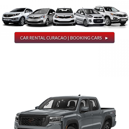
CAR RENTAL CURACAO | BOOKING CARS ►