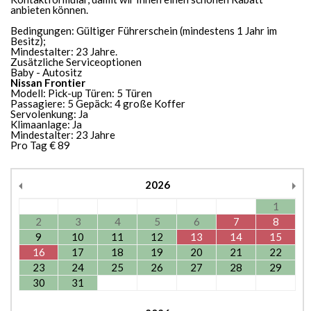
anbieten können.
Bedingungen: Gültiger Führerschein (mindestens 1 Jahr im
Besitz);
Mindestalter: 23 Jahre.
Zusätzliche Serviceoptionen
Baby - Autositz
Nissan Frontier
Modell: Pick-up Türen: 5 Türen
Passagiere: 5 Gepäck: 4 große Koffer
Servolenkung: Ja
Klimaanlage: Ja
Mindestalter: 23 Jahre
Pro Tag € 89
2026
1
2
3
4
5
6
7
8
9
10
11
12
13
14
15
16
17
18
19
20
21
22
23
24
25
26
27
28
29
30
31