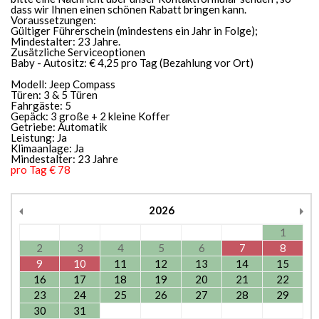
dass wir Ihnen einen schönen Rabatt bringen kann.
Voraussetzungen:
Gültiger Führerschein (mindestens ein Jahr in Folge);
Mindestalter: 23 Jahre.
Zusätzliche Serviceoptionen
Baby - Autositz: € 4,25 pro Tag (Bezahlung vor Ort)
Modell: Jeep Compass
Türen: 3 & 5 Türen
Fahrgäste: 5
Gepäck: 3 große + 2 kleine Koffer
Getriebe: Automatik
Leistung: Ja
Klimaanlage: Ja
Mindestalter: 23 Jahre
pro Tag € 78
2026
1
2
3
4
5
6
7
8
9
10
11
12
13
14
15
16
17
18
19
20
21
22
23
24
25
26
27
28
29
30
31