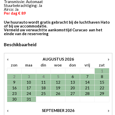
Transmissie: Automaat
Stuurbekrachtiging: Ja
Airco: Ja
Per dag € 89
Uw huurauto wordt gratis gebracht bij de luchthaven Hato
of bij uw accommodatie.
Vermeld uw verwachtte aankomsttijd Curacao aan het
einde van de reservering
Beschikbaarheid
AUGUSTUS
2026
zon
maa
din
woe
don
vrij
zat
1
2
3
4
5
6
7
8
9
10
11
12
13
14
15
16
17
18
19
20
21
22
23
24
25
26
27
28
29
30
31
SEPTEMBER
2026