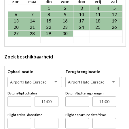
zon
maa
din
woe
don
vrij
zat
1
2
3
4
5
6
7
8
9
10
11
12
13
14
15
16
17
18
19
20
21
22
23
24
25
26
27
28
29
30
Zoek beschikbaarheid
Ophaallocatie
Terugbrenglocatie
Airport Hato Curacao
Airport Hato Curacao
Datum/tijd ophalen
Datum/tijd terugbrengen
Flight arrival date/time
Flight departure date/time