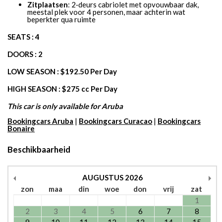
Zitplaatsen
: 2‑deurs cabriolet met opvouwbaar dak,
meestal plek voor 4 personen, maar achterin wat
beperkter qua ruimte
SEATS : 4
DOORS : 2
LOW SEASON : $192.50 Per Day
HIGH SEASON : $275 cc Per Day
This car is only available for Aruba
Bookingcars Aruba
|
Bookingcars Curacao
|
Bookingcars
Bonaire
Beschikbaarheid
AUGUSTUS
2026
zon
maa
din
woe
don
vrij
zat
1
2
3
4
5
6
7
8