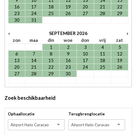
9
10
11
12
13
14
15
16
17
18
19
20
21
22
23
24
25
26
27
28
29
30
31
SEPTEMBER
2026
zon
maa
din
woe
don
vrij
zat
1
2
3
4
5
6
7
8
9
10
11
12
13
14
15
16
17
18
19
20
21
22
23
24
25
26
27
28
29
30
Zoek beschikbaarheid
Ophaallocatie
Terugbrenglocatie
Airport Hato Curacao
Airport Hato Curacao